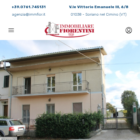
+39.0761.745131
V.le Vittorio Emanuele III, 6/8
agenzia@immfior.it
01038 - Soriano nel Cimino (VT)