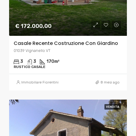
€ 172.000,00
Casale Recente Costruzione Con Giardino
01039 Vignanello VT
3
3
170
m²
RUSTICO CASALE
Immobiliare Fiorentini
8 mesi ago
VENDITA