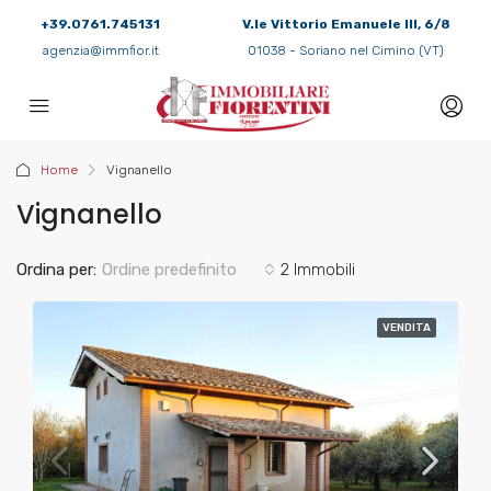
+39.0761.745131
V.le Vittorio Emanuele III, 6/8
agenzia@immfior.it
01038 - Soriano nel Cimino (VT)
Home
Vignanello
Vignanello
Ordina per:
Ordine predefinito
2 Immobili
VENDITA