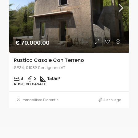
€ 70.000,00
Rustico Casale Con Terreno
SP34, 01039 Centignano VT
3
2
150
m²
RUSTICO CASALE
Immobiliare Fiorentini
4 anni ago