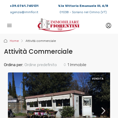
+39.0761.745131
V.le Vittorio Emanuele III, 6/8
agenzia@immfior.it
01038 - Soriano nel Cimino (VT)
Home
Attività commerciale
Attività Commerciale
Ordina per:
Ordine predefinito
1 Immobile
VENDITA