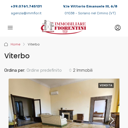
+39.0761.745131
V.le Vittorio Emanuele III, 6/8
agenzia@immfior.it
01038 - Soriano nel Cimino (VT)
Home
Viterbo
Viterbo
Ordina per:
Ordine predefinito
2 Immobili
VENDITA