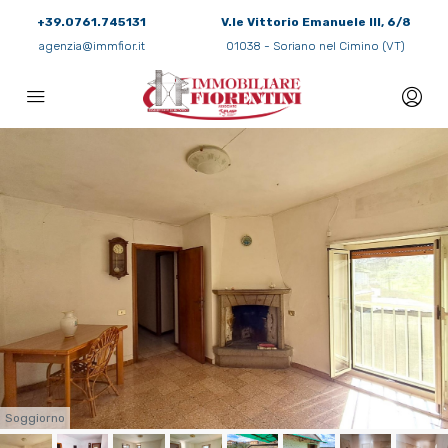
+39.0761.745131
V.le Vittorio Emanuele III, 6/8
agenzia@immfior.it
01038 - Soriano nel Cimino (VT)
Soggiorno